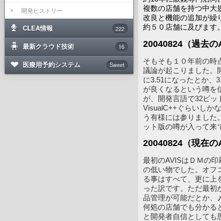
複数の店舗を持つ中大
開発ヒストリー
改良と機能の追加が繰
約５０店舗に及びます
CLEA情報
222
20040824（過去
最新クラウド技術
16
そもそも１０年前の時点で
医療用予約システム
Sweet
議論が起こりました。開発
に3.51になったとか、
が良くなるという噂を信
が、開発言語で32ビット対
VisualC++ぐらい
う有様には参りました。開発
ット版の噂が入って来
20040824（現在
最初のAVISはＤＭの
の低い物でした。オフ
る事はすべて、更に上
った訳です。ただ最初
品管理が可能だとか、
何処の店舗でも分かる
と開発者自信としても