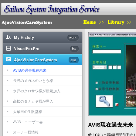
HOME
LIBRARY
My History
work
VisualFoxPro
fox
AjocVisionCareSystem
avis
AVISの過去現在未来
長野のメガネのいとう様
水戸のクロサワ様が新規加入
高松のタナカヤ様が導入
大牟田の生眼堂様
AVIS・ユーザー会
AVIS現在過去未来
オーナー様情報
約10年に眼鏡専門店向