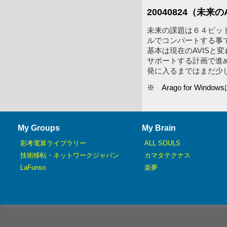
20040824（未来
未来の課題は６４ビットの
ルでコンバートする事で
基本は現在のAVISと
サポートする計画で進
発に入るまではまだ少
※ Arago for W
My Groups
My Brain
彩考電算ライブラリー
ALL SOULS
技術移転・ネットワークジャパン
カマタテクナス
LaFunso
楽夢