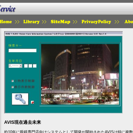
HOME
LIBRARY
SITEMAP
PRIVACY
SAI
AVIS現在過去未来
約10年に眼鏡専門店向けシステムとして開発が開始されたAVISは特に複