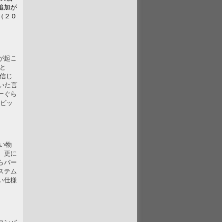
追加が
（２０
が起こ
たと
を信じ
いた言
バーぐら
２ビッ
低い物
、更に
らバー
ステム
い仕様