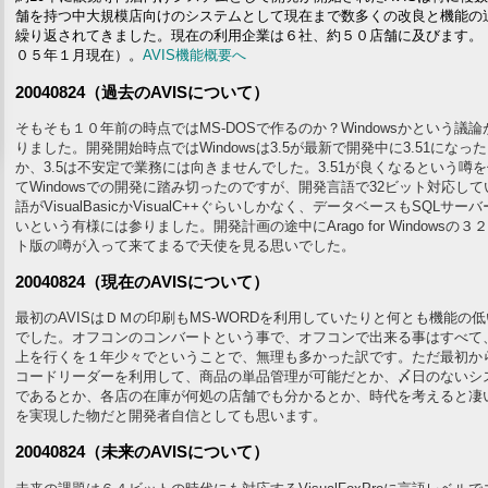
舗を持つ中大規模店向けのシステムとして現在まで数多くの改良と機能の
繰り返されてきました。現在の利用企業は６社、約５０店舗に及びます。
０５年１月現在）。
AVIS機能概要へ
20040824（過去のAVISについて）
そもそも１０年前の時点ではMS-DOSで作るのか？Windowsかという議論
りました。開発開始時点ではWindowsは3.5が最新で開発中に3.51になっ
か、3.5は不安定で業務には向きませんでした。3.51が良くなるという噂
てWindowsでの開発に踏み切ったのですが、開発言語で32ビット対応して
語がVisualBasicかVisualC++ぐらいしかなく、データベースもSQLサー
いという有様には参りました。開発計画の途中にArago for Windowsの３
ト版の噂が入って来てまるで天使を見る思いでした。
20040824（現在のAVISについて）
最初のAVISはＤＭの印刷もMS-WORDを利用していたりと何とも機能の
でした。オフコンのコンバートという事で、オフコンで出来る事はすべて
上を行くを１年少々でということで、無理も多かった訳です。ただ最初か
コードリーダーを利用して、商品の単品管理が可能だとか、〆日のないシ
であるとか、各店の在庫が何処の店舗でも分かるとか、時代を考えると凄
を実現した物だと開発者自信としても思います。
20040824（未来のAVISについて）