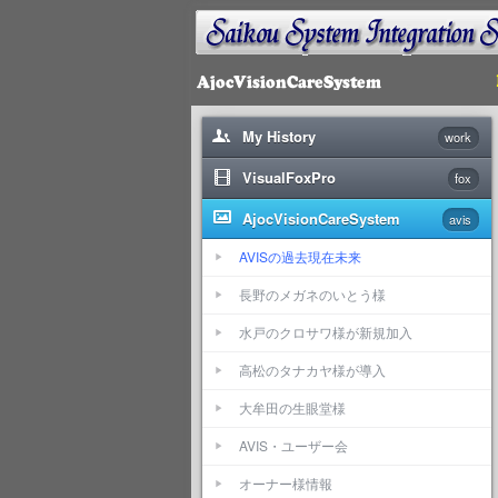
My History
work
VisualFoxPro
fox
AjocVisionCareSystem
avis
AVISの過去現在未来
長野のメガネのいとう様
水戸のクロサワ様が新規加入
高松のタナカヤ様が導入
大牟田の生眼堂様
AVIS・ユーザー会
オーナー様情報