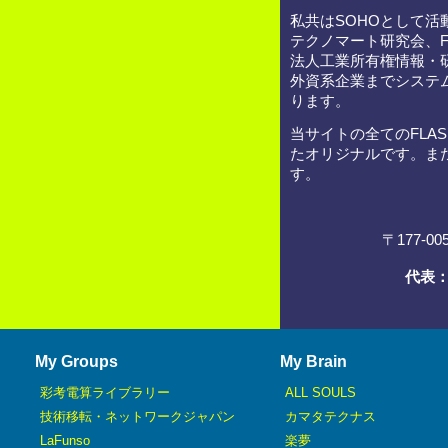
私共はSOHOとして
テクノマート研究会、
法人工業所有権情報・
外資系企業までシステ
ります。
当サイトの全てのFLA
たオリジナルです。ま
す。
〒177-0
代表
My Groups
My Brain
彩考電算ライブラリー
ALL SOULS
技術移転・ネットワークジャパン
カマタテクナス
LaFunso
楽夢