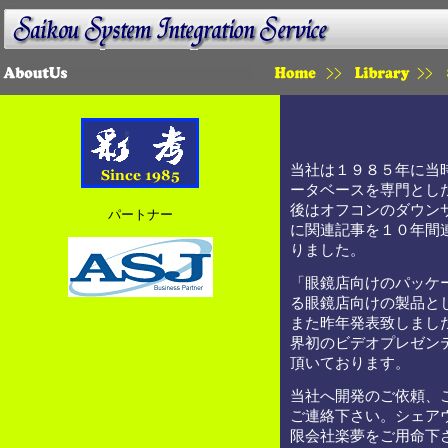
HOME
LIBRARY
当社は１９８５年に当
ータベースを専門とし
後はオフコンのダウン
パートナー
に関連記事を１０年間
りました。
「
眼鏡店向けのパッケー
る眼鏡店向けの製品と
また昨年発表致しまし
界初のビデオプレゼン
頂いております。
当社へ開発のご依頼、
ご連絡下さい。シェア
限会社楽夢
をご用命下