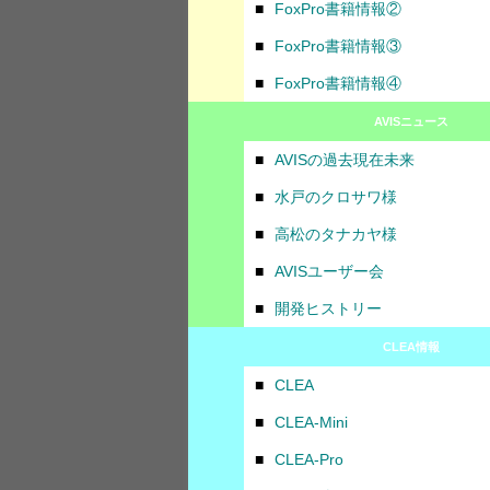
■
FoxPro書籍情報②
■
FoxPro書籍情報③
■
FoxPro書籍情報④
AVISニュース
■
AVISの過去現在未来
■
水戸のクロサワ様
■
高松のタナカヤ様
■
AVISユーザー会
■
開発ヒストリー
CLEA情報
■
CLEA
■
CLEA-Mini
■
CLEA-Pro