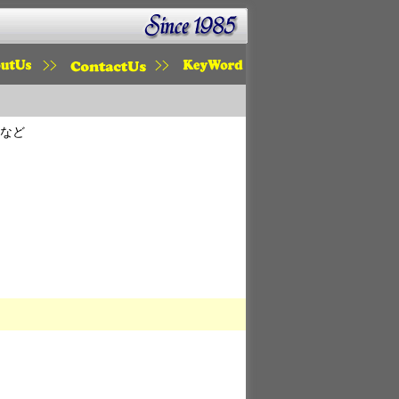
KOU
MAIL
KETWORD
モなど