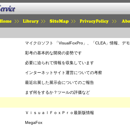
HOME
LIBRARY
SITEMAP
PRIVACY
SAI
マイクロソフト 「VisualFoxPro」、「CLEA」情報、デ
彩考の基本的な開発の姿勢です
必要に迫られて情報を収集しています
インターネットサイト運営についての考察
最近出展した展示会についてのご報告
まず何をするか？ツールの評価など
ＶｉｓｕａｌＦｏｘＰｒｏ最新版情報
MegaFox