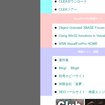
■
CLEAダウンロード
■
CLEAツアー
VisualFoxPro関連サイト
■
Object Oriented XBASE Forum
■
Using Win32 functions in Visua
■
MSN VisualFoxPro HOME
関連サイト、情報
■
著作集
■
BlogI
BlogII
■
彩考ホビーサイト
■
有限会社「楽夢」
■
SEOツールサイト・検索エン