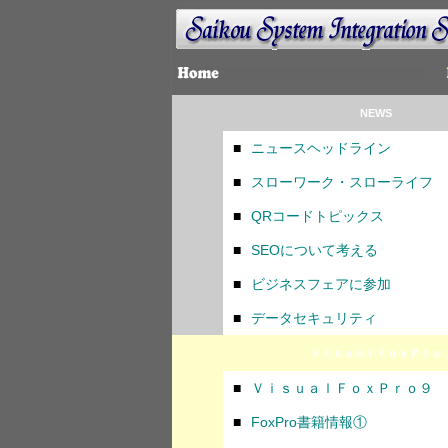
NEWS
■
ニュースヘッドライン
■
スローワーク・スローライフ
■
QRコードトピックス
■
SEOについて考える
■
ビジネスフェアに参加
■
データセキュリティ
ＶｉｓｕａｌＦｏｘＰｒｏ
■
ＶｉｓｕａｌＦｏｘＰｒｏ９
■
FoxPro書籍情報①